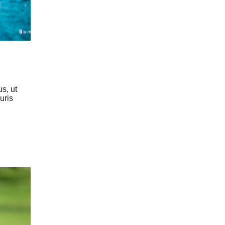
s, ut
uris