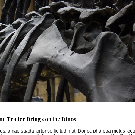
m’ Trailer Brings on the Dinos
, amae suada tortor sollicitudin ut. Donec pharetra metus lectu