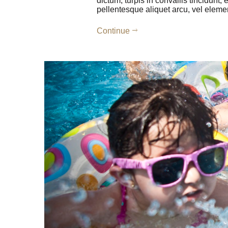
dictum, turpis in convallis tincidunt
pellentesque aliquet arcu, vel el
Continue