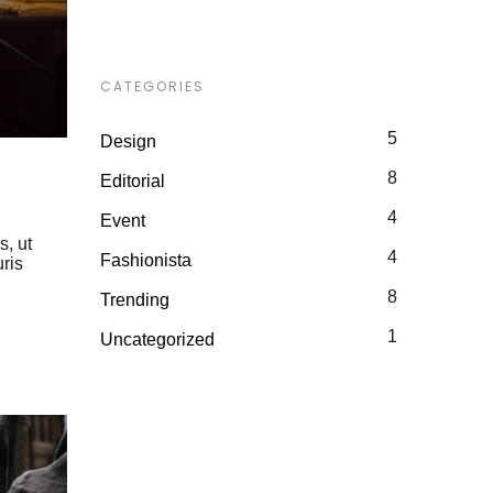
CATEGORIES
5
Design
8
Editorial
4
Event
s, ut
4
Fashionista
uris
8
Trending
1
Uncategorized