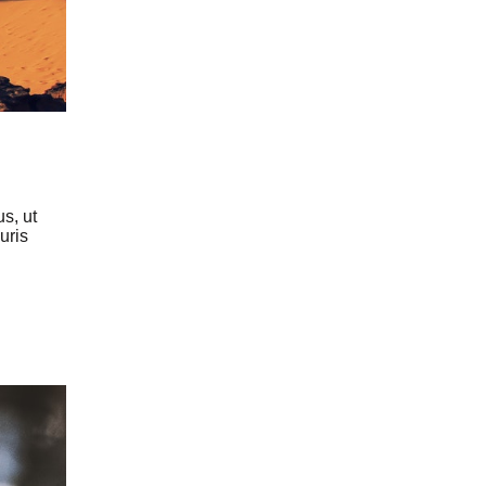
s, ut
uris