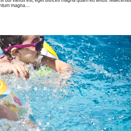
, est dui varius est, eget ultrices magna quam eu tellus. Maecenas
ementum magna…