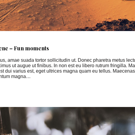
scene – Fun moments
, amae suada tortor sollicitudin ut. Donec pharetra metus lectu
ximus ut augue ut finibus. In non est eu libero rutrum fringilla. Ma
, est dui varius est, eget ultrices magna quam eu tellus. Maecenas
ementum magna…