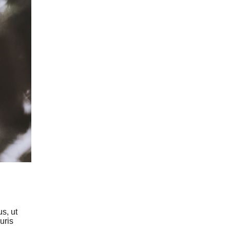
s, ut
uris