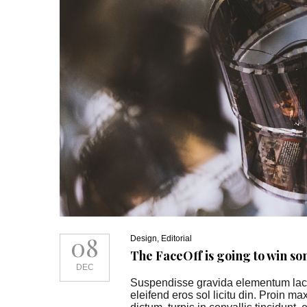
08
Design
,
Editorial
The FaceOff is going to win s
DEC
Suspendisse gravida elementum lacus
eleifend eros sol licitu din. Proin ma